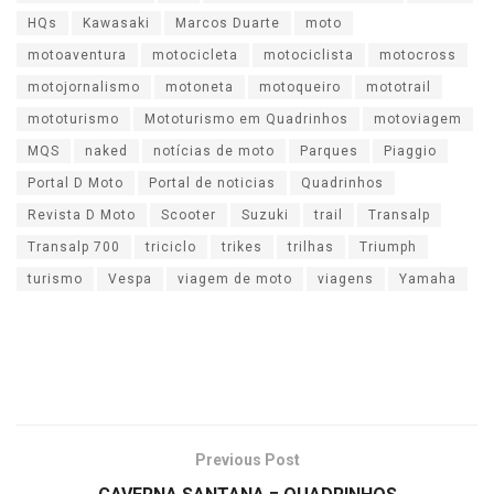
HQs
Kawasaki
Marcos Duarte
moto
motoaventura
motocicleta
motociclista
motocross
motojornalismo
motoneta
motoqueiro
mototrail
mototurismo
Mototurismo em Quadrinhos
motoviagem
MQS
naked
notícias de moto
Parques
Piaggio
Portal D Moto
Portal de noticias
Quadrinhos
Revista D Moto
Scooter
Suzuki
trail
Transalp
Transalp 700
triciclo
trikes
trilhas
Triumph
turismo
Vespa
viagem de moto
viagens
Yamaha
Previous Post