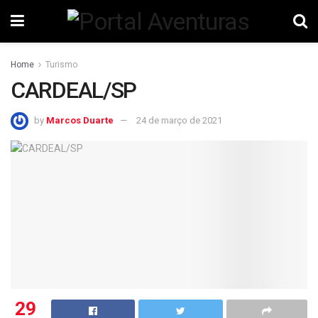
Home
Turismo
CARDEAL/SP
by
Marcos Duarte
24 de março de 2021
29