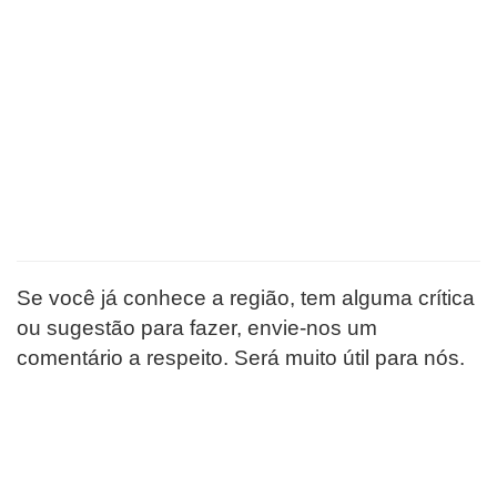
Se você já conhece a região, tem alguma crítica
ou sugestão para fazer, envie-nos um
comentário a respeito. Será muito útil para nós.
EDITORIAL
PORTAL AVENTURAS
é um veículo de comunicação
de aventureiros e aventuras de todos os tipos, no ar,