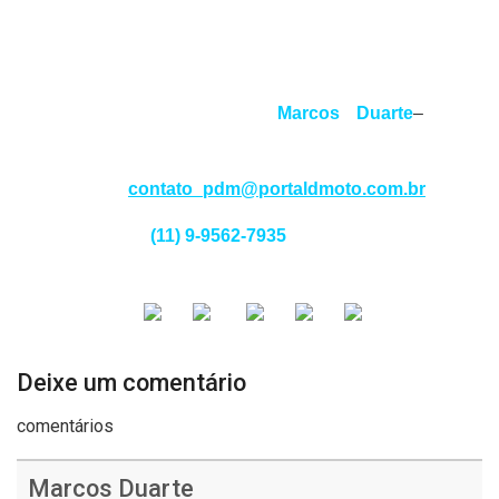
no mar e na terra, abordando os assuntos com
seriedade e profissionalismo.
Jornalista responsável:
Marcos Duarte
–
MTB
77539/SP
Contato:
contato_pdm@portaldmoto.com.br
Whats app:
(11) 9-9562-7935
ACESSE
TAMBÉM
Deixe um comentário
comentários
Marcos Duarte