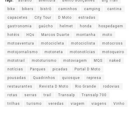
Tags:
asfalto
aventura
Bento Gonçalves
Big Trail
bike
bikers
bistrô
caminhos
camping
cantina
capacetes
City Tour
D Moto
estradas
gastronomia
gaúcho
helmet
honda
hospedagem
hotéis
HQs
Marcos Duarte
montanha
moto
motoaventura
motocicleta
motociclista
motocross
motojornalismo
motoneta
motonotícias
motoqueiro
mototrail
mototurismo
motoviagem
MQS
naked
notícias
Parques
picadas
Portal D Moto
pousadas
Quadrinhos
quiosque
represa
restaurantes
Revista D Moto
Rio Grande
rodovias
rotas
serras
trail
Transalp
Transalp 700
trilhas
turismo
veredas
viagem
viagens
Vinho