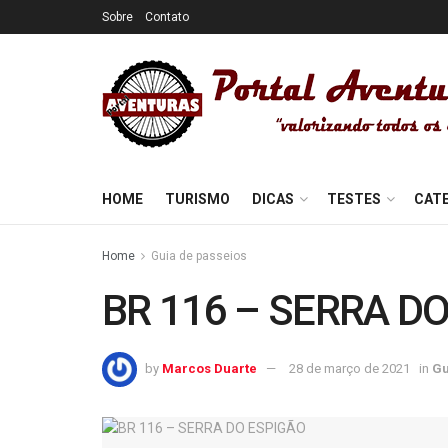
Sobre
Contato
HOME
TURISMO
DICAS
TESTES
CAT
Home
Guia de passeios
BR 116 – SERRA D
by
Marcos Duarte
28 de março de 2021
in
Gu