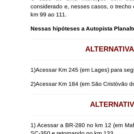
considerado e, nesses casos, o trec
km 99 ao 111.
Nessas hipóteses a Autopista Planalt
ALTERNATIVA
1)Acessar Km 245 (em Lages) para segu
2)Acessar Km 184 (em São Cristóvão do
ALTERNATIV
1) Acessar a BR-280 no km 12 (em Mafr
SC-350 e retornando no km 133