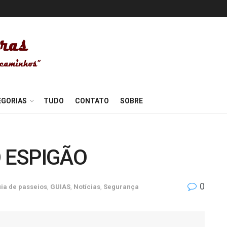
EGORIAS
TUDO
CONTATO
SOBRE
O ESPIGÃO
0
ia de passeios
,
GUIAS
,
Notícias
,
Segurança