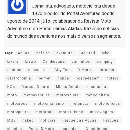
Jornalista, advogado, motociclista desde
1970 e editor do Portal Aventuras desde
agosto de 2014, já foi colaborador da Revista Moto
Adventure e do Portal Damas Aladas, trazendo notícias
do mundo das aventuras nos mais diversos segmentos.
Tags:
Águas
asfalto
aventura
Big Trail
bike
bikers
bistrô
Cambuquira
caminhos
camping
cantina
capacetes
City Tour
D Moto
estradas
gastronomia
helmet
honda
hospedagem
hotéis
HQs
Marcos Duarte
Minas Gerais
montanha
moto
motoaventura
motocicleta
motociclista
motocross
motojornalismo
motoneta
motonotícias
motoqueiro
mototrail
mototurismo
motoviagem
MQS
naked
notícias
Parque das Águas
Parques
picadas
Portal D Moto
pousadas
Quadrinhos