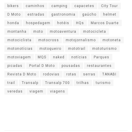
bikers
caminhos
camping
capacetes
City Tour
D Moto
estradas
gastronomia
gaúcho
helmet
honda
hospedagem
hotéis
HQs
Marcos Duarte
montanha
moto
motoaventura
motocicleta
motociclista
motocross
motojornalismo
motoneta
motonotícias
motoqueiro
mototrail
mototurismo
motoviagem
MQS
naked
notícias
Parques
picadas
Portal D Moto
pousadas
restaurantes
Revista D Moto
rodovias
rotas
serras
TANABI
trail
Transalp
Transalp 700
trilhas
turismo
veredas
viagem
viagens