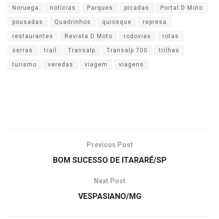
Noruega
notícias
Parques
picadas
Portal D Moto
pousadas
Quadrinhos
quiosque
represa
restaurantes
Revista D Moto
rodovias
rotas
serras
trail
Transalp
Transalp 700
trilhas
turismo
veredas
viagem
viagens
Previous Post
BOM SUCESSO DE ITARARÉ/SP
Next Post
VESPASIANO/MG