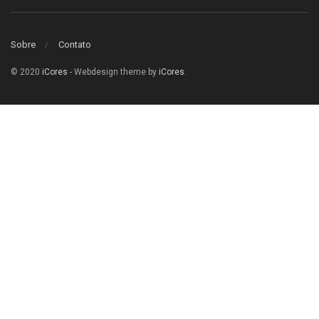
Sobre
Contato
© 2020
iCores
- Webdesign theme by
iCores
.