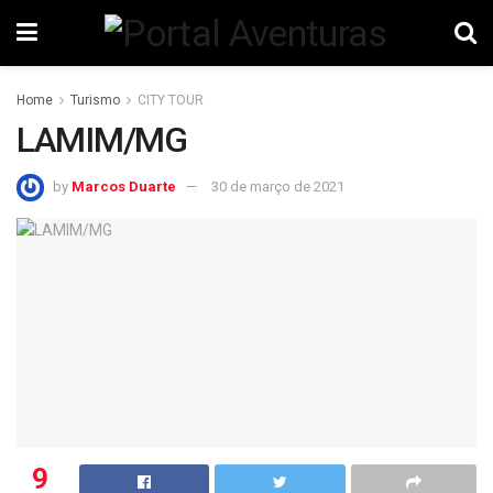
Home
Turismo
CITY TOUR
LAMIM/MG
by
Marcos Duarte
30 de março de 2021
9