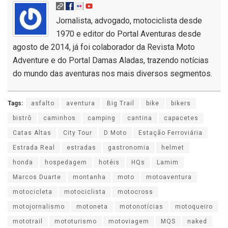
Jornalista, advogado, motociclista desde
1970 e editor do Portal Aventuras desde
agosto de 2014, já foi colaborador da Revista Moto
Adventure e do Portal Damas Aladas, trazendo notícias
do mundo das aventuras nos mais diversos segmentos.
Tags:
asfalto
aventura
Big Trail
bike
bikers
bistrô
caminhos
camping
cantina
capacetes
Catas Altas
City Tour
D Moto
Estação Ferroviária
Estrada Real
estradas
gastronomia
helmet
honda
hospedagem
hotéis
HQs
Lamim
Marcos Duarte
montanha
moto
motoaventura
motocicleta
motociclista
motocross
motojornalismo
motoneta
motonotícias
motoqueiro
mototrail
mototurismo
motoviagem
MQS
naked