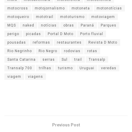
motocross
motojornalismo
motoneta
motonotícias
motoqueiro
mototrail
mototurismo
motoviagem
MQS
naked
notícias
obras
Paraná
Parques
perigo
picadas
Portal D Moto
Porto fluvial
pousadas
reformas
restaurantes
Revista D Moto
Rio Negrinho
Rio Negro
rodovias
rotas
Santa Catarina
serras
Sul
trail
Transalp
Transalp 700
trilhas
turismo
Uruguai
veredas
viagem
viagens
Previous Post