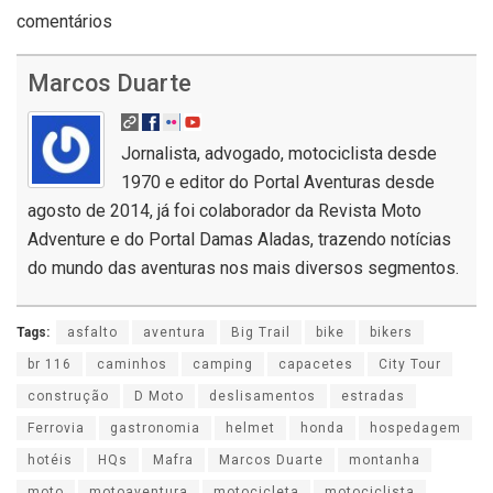
comentários
Marcos Duarte
Jornalista, advogado, motociclista desde
1970 e editor do Portal Aventuras desde
agosto de 2014, já foi colaborador da Revista Moto
Adventure e do Portal Damas Aladas, trazendo notícias
do mundo das aventuras nos mais diversos segmentos.
Tags:
asfalto
aventura
Big Trail
bike
bikers
br 116
caminhos
camping
capacetes
City Tour
construção
D Moto
deslisamentos
estradas
Ferrovia
gastronomia
helmet
honda
hospedagem
hotéis
HQs
Mafra
Marcos Duarte
montanha
moto
motoaventura
motocicleta
motociclista