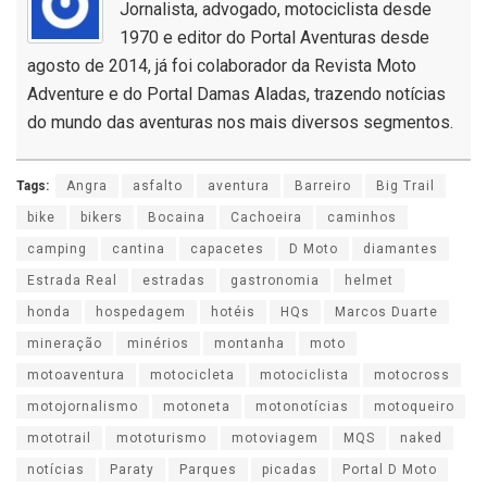
Jornalista, advogado, motociclista desde
1970 e editor do Portal Aventuras desde
agosto de 2014, já foi colaborador da Revista Moto
Adventure e do Portal Damas Aladas, trazendo notícias
do mundo das aventuras nos mais diversos segmentos.
Tags:
Angra
asfalto
aventura
Barreiro
Big Trail
bike
bikers
Bocaina
Cachoeira
caminhos
camping
cantina
capacetes
D Moto
diamantes
Estrada Real
estradas
gastronomia
helmet
honda
hospedagem
hotéis
HQs
Marcos Duarte
mineração
minérios
montanha
moto
motoaventura
motocicleta
motociclista
motocross
motojornalismo
motoneta
motonotícias
motoqueiro
mototrail
mototurismo
motoviagem
MQS
naked
notícias
Paraty
Parques
picadas
Portal D Moto