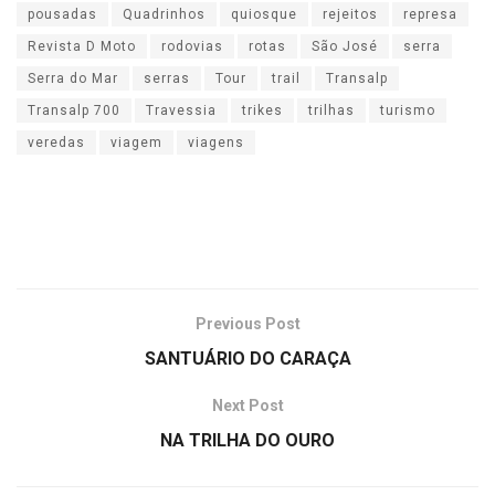
pousadas
Quadrinhos
quiosque
rejeitos
represa
Revista D Moto
rodovias
rotas
São José
serra
Serra do Mar
serras
Tour
trail
Transalp
Transalp 700
Travessia
trikes
trilhas
turismo
veredas
viagem
viagens
Previous Post
SANTUÁRIO DO CARAÇA
Next Post
NA TRILHA DO OURO