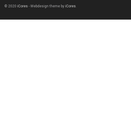
© 2020
iCores
- Webdesign theme by
iCores
.