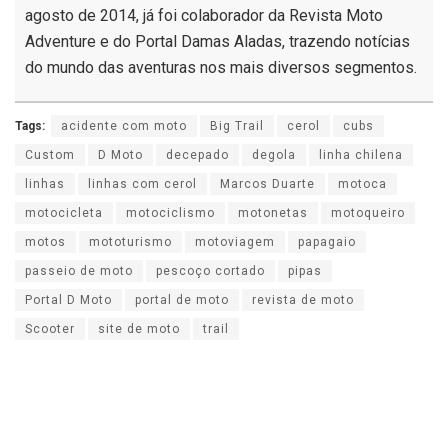
agosto de 2014, já foi colaborador da Revista Moto
Adventure e do Portal Damas Aladas, trazendo notícias
do mundo das aventuras nos mais diversos segmentos.
Tags:
acidente com moto
Big Trail
cerol
cubs
Custom
D Moto
decepado
degola
linha chilena
linhas
linhas com cerol
Marcos Duarte
motoca
motocicleta
motociclismo
motonetas
motoqueiro
motos
mototurismo
motoviagem
papagaio
passeio de moto
pescoço cortado
pipas
Portal D Moto
portal de moto
revista de moto
Scooter
site de moto
trail