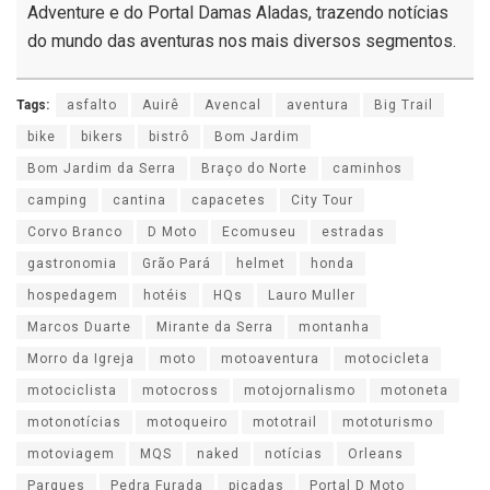
Adventure e do Portal Damas Aladas, trazendo notícias
do mundo das aventuras nos mais diversos segmentos.
Tags:
asfalto
Auirê
Avencal
aventura
Big Trail
bike
bikers
bistrô
Bom Jardim
Bom Jardim da Serra
Braço do Norte
caminhos
camping
cantina
capacetes
City Tour
Corvo Branco
D Moto
Ecomuseu
estradas
gastronomia
Grão Pará
helmet
honda
hospedagem
hotéis
HQs
Lauro Muller
Marcos Duarte
Mirante da Serra
montanha
Morro da Igreja
moto
motoaventura
motocicleta
motociclista
motocross
motojornalismo
motoneta
motonotícias
motoqueiro
mototrail
mototurismo
motoviagem
MQS
naked
notícias
Orleans
Parques
Pedra Furada
picadas
Portal D Moto