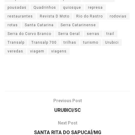
pousadas
Quadrinhos
quiosque
represa
restaurantes
Revista D Moto
Rio do Rastro
rodovias
rotas
Santa Catarina
Serra Catarinense
Serra do Corvo Branco
Serra Geral
serras
trail
Transalp
Transalp 700
trilhas
turismo
Urubici
veredas
viagem
viagens
Previous Post
URUBICI/SC
Next Post
SANTA RITA DO SAPUCAÍ/MG