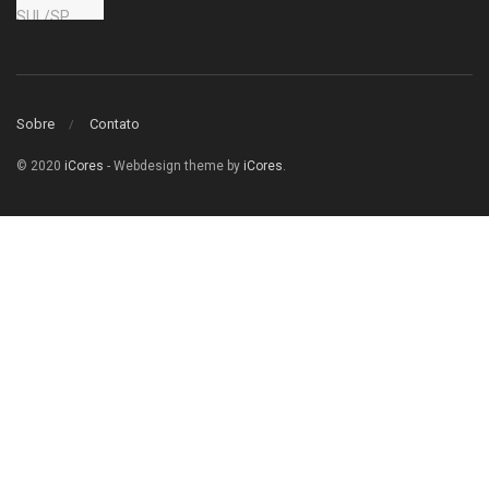
Sobre
Contato
© 2020
iCores
- Webdesign theme by
iCores
.