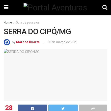
Home
Guia de passeios
SERRA DO CIPÓ/MG
by
Marcos Duarte
30 de março de 2021
28