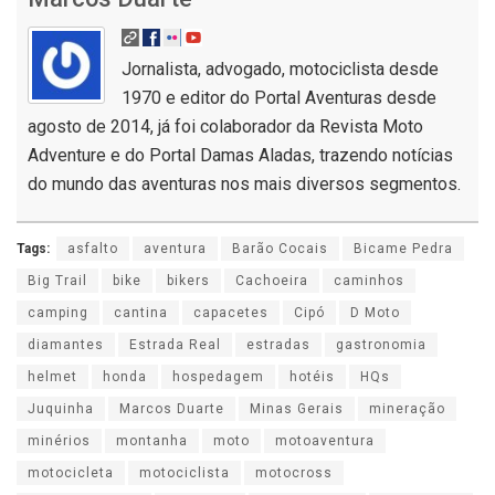
Jornalista, advogado, motociclista desde
1970 e editor do Portal Aventuras desde
agosto de 2014, já foi colaborador da Revista Moto
Adventure e do Portal Damas Aladas, trazendo notícias
do mundo das aventuras nos mais diversos segmentos.
Tags:
asfalto
aventura
Barão Cocais
Bicame Pedra
Big Trail
bike
bikers
Cachoeira
caminhos
camping
cantina
capacetes
Cipó
D Moto
diamantes
Estrada Real
estradas
gastronomia
helmet
honda
hospedagem
hotéis
HQs
Juquinha
Marcos Duarte
Minas Gerais
mineração
minérios
montanha
moto
motoaventura
motocicleta
motociclista
motocross