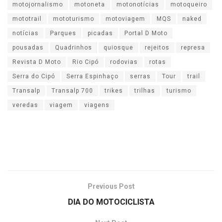
motojornalismo
motoneta
motonotícias
motoqueiro
mototrail
mototurismo
motoviagem
MQS
naked
notícias
Parques
picadas
Portal D Moto
pousadas
Quadrinhos
quiosque
rejeitos
represa
Revista D Moto
Rio Cipó
rodovias
rotas
Serra do Cipó
Serra Espinhaço
serras
Tour
trail
Transalp
Transalp 700
trikes
trilhas
turismo
veredas
viagem
viagens
Previous Post
DIA DO MOTOCICLISTA