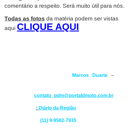
comentário a respeito. Será muito útil para nós.
Todas as fotos
da matéria podem ser vistas
CLIQUE AQUI
aqui
EDITORIAL
O
Portal D Moto
é um site especializado em
mototurismo, com publicações semanais.
Jornalista responsável:
Marcos Duarte
–
MTB
77539/SP
Contato:
contato_pdm@portaldmoto.com.br
Pesquisa:
:
Diário da Região
Whats app:
(11) 9-9562-7935
ACESSE
TAMBÉM