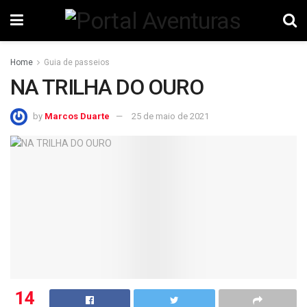
Home
Guia de passeios
NA TRILHA DO OURO
by
Marcos Duarte
25 de maio de 2021
14