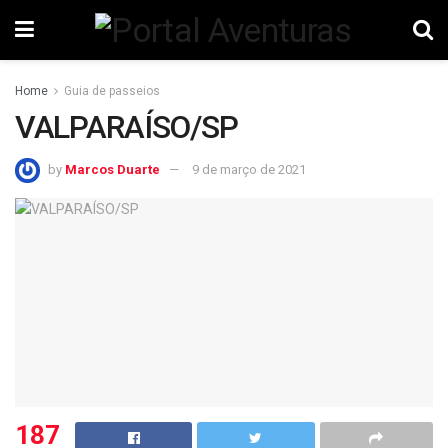
Home
Guia de passeios
VALPARAÍSO/SP
by
Marcos Duarte
9 de março de 2021
187