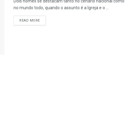
Dois nomes se destacam tanto no cenário nacional como
no mundo todo, quando o assunto é a Igreja e o ...
READ MORE