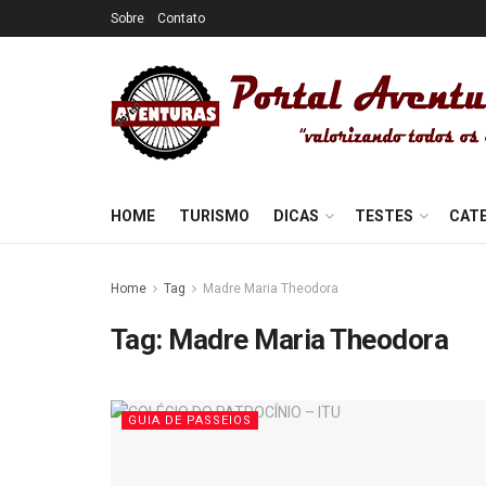
Sobre
Contato
HOME
TURISMO
DICAS
TESTES
CAT
Home
Tag
Madre Maria Theodora
Tag:
Madre Maria Theodora
GUIA DE PASSEIOS