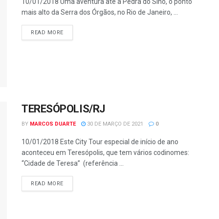
10/01/2018 Uma aventura até a Pedra do Sino, o ponto
mais alto da Serra dos Órgãos, no Rio de Janeiro, ...
READ MORE
TERESÓPOLIS/RJ
BY
MARCOS DUARTE
30 DE MARÇO DE 2021
0
10/01/2018 Este City Tour especial de início de ano
aconteceu em Teresópolis, que tem vários codinomes:
“Cidade de Teresa” (referência ...
READ MORE