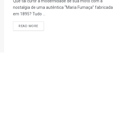
Que tal curtir a modernidade de sua moto com a
nostalgia de uma autêntica “Maria Fumaça” fabricada
em 1895? Tudo ...
READ MORE