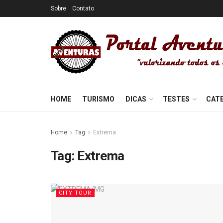
Sobre
Contato
HOME
TURISMO
DICAS
TESTES
CAT
Home
Tag
Extrema
Tag:
Extrema
CITY TOUR