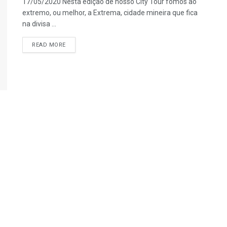
17/05/2020 Nesta edição de nosso City Tour fomos ao
extremo, ou melhor, a Extrema, cidade mineira que fica
na divisa ...
READ MORE