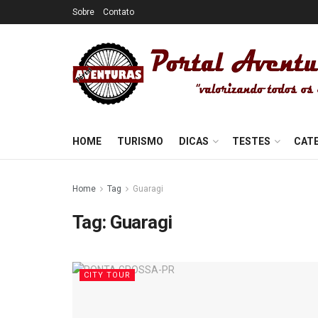
Sobre
Contato
HOME
TURISMO
DICAS
TESTES
CAT
Home
Tag
Guaragi
Tag:
Guaragi
CITY TOUR