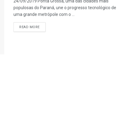
24/09/2019 Ponta Grossa, uma das cidades mais
populosas do Paraná, une o progresso tecnológico de
uma grande metrópole com o ...
READ MORE