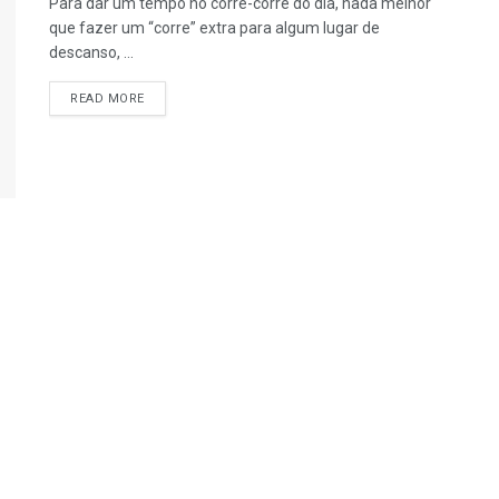
Para dar um tempo no corre-corre do dia, nada melhor
que fazer um “corre” extra para algum lugar de
descanso, ...
READ MORE