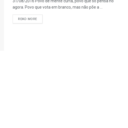
31/08/2016 Povo de mente curta, povo que só pensa no
agora. Povo que vota em branco, mas não põe a ...
READ MORE