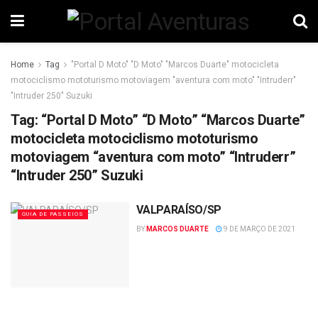
Home
Tag
"Portal D Moto" "D Moto" "Marcos Duarte" motocicleta
motociclismo mototurismo motoviagem "aventura com moto" "Intruderr"
"Intruder 250" Suzuki
Tag:
“Portal D Moto” “D Moto” “Marcos Duarte”
motocicleta motociclismo mototurismo
motoviagem “aventura com moto” “Intruderr”
“Intruder 250” Suzuki
VALPARAÍSO/SP
GUIA DE PASSEIOS
BY
MARCOS DUARTE
9 DE MARÇO DE 2021