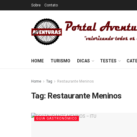
Sobre
Contato
HOME
TURISMO
DICAS
TESTES
CAT
Home
Tag
Restaurante Meninos
Tag:
Restaurante Meninos
GUIA GASTRONÔMICO