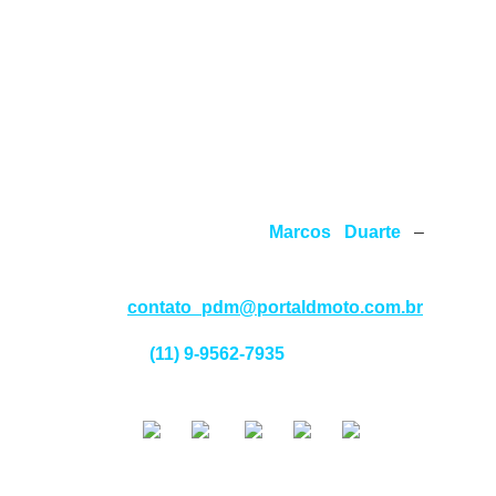
EDITORIAL
PORTAL AVENTURAS
é um veículo de comunicação
de aventureiros e aventuras de todos os tipos, no ar,
no mar e na terra, abordando os assuntos com
seriedade e profissionalismo.
Jornalista responsável:
Marcos Duarte
–
MTB
77539/SP
Contato:
contato_pdm@portaldmoto.com.br
Whats app:
(11) 9-9562-7935
ACESSE
TAMBÉM