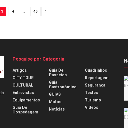
3
4
…
45
Pesquise por Categoria
N
Artigos
Guia De
Quadrinhos
Passeios
CITY TOUR
Reportagem
Guia
CULTURAL
Segurança
Gastronômico
Entrevistas
Testes
 da
GUIAS
Equipamentos
Turismo
Motos
Guia De
Videos
Notícias
Hospedagem