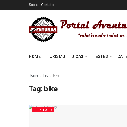
Sobre
Contato
HOME
TURISMO
DICAS
TESTES
CAT
Home
Tag
bike
Tag:
bike
CITY TOUR