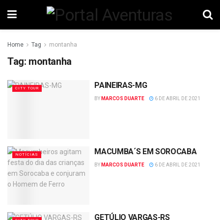
Home
Tag
montanha
Tag:
montanha
PAINEIRAS-MG
CITY TOUR
BY
MARCOS DUARTE
6 DE ABRIL DE 2021
MACUMBA´S EM SOROCABA
NOTÍCIAS
BY
MARCOS DUARTE
6 DE ABRIL DE 2021
GETÚLIO VARGAS-RS