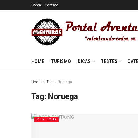
Sobre
Contato
HOME
TURISMO
DICAS
TESTES
CAT
Home
Tag
Noruega
Tag:
Noruega
CITY TOUR