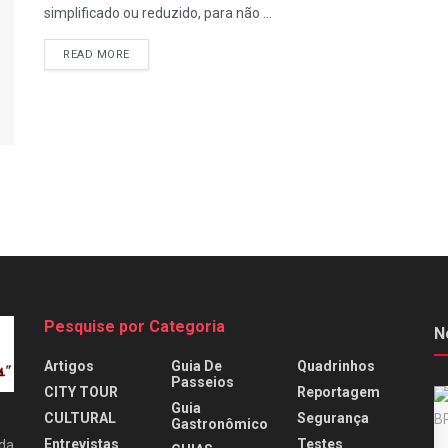
simplificado ou reduzido, para não ...
READ MORE
Pesquise por Categoria
N
Artigos
Guia De
Quadrinhos
Passeios
CITY TOUR
Reportagem
Guia
CULTURAL
Segurança
Gastronômico
Entrevistas
Testes
 da