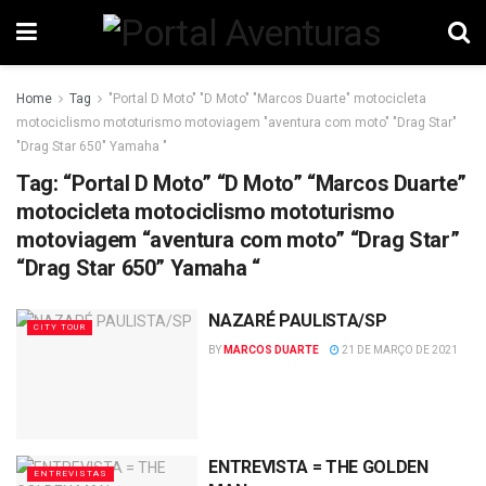
Home
Tag
"Portal D Moto" "D Moto" "Marcos Duarte" motocicleta
motociclismo mototurismo motoviagem "aventura com moto" "Drag Star"
"Drag Star 650" Yamaha "
Tag:
“Portal D Moto” “D Moto” “Marcos Duarte”
motocicleta motociclismo mototurismo
motoviagem “aventura com moto” “Drag Star”
“Drag Star 650” Yamaha “
NAZARÉ PAULISTA/SP
CITY TOUR
BY
MARCOS DUARTE
21 DE MARÇO DE 2021
ENTREVISTA = THE GOLDEN
ENTREVISTAS