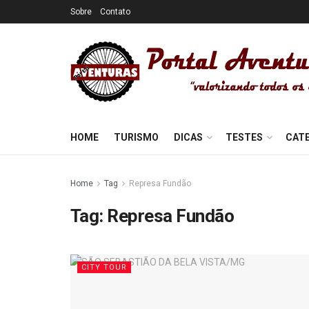
Sobre
Contato
HOME
TURISMO
DICAS
TESTES
CAT
Home
Tag
Represa Fundão
Tag:
Represa Fundão
CITY TOUR