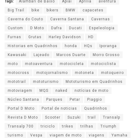
Tags:
Alambari de Baixo
Apiaí
Aprilia
aventura
Big Trail
bike
bikers
BMW
capacetes
Caverna do Couto
Caverna Santana
Cavernas
Custom
D Moto
Dafra
Ducati
Espeleologia
Furnas
Grutas
Harley Davidson
HD
Historias em Quadrinhos
honda
HQs
Iporanga
Kawasaki
Lajeado
Marcos Duarte
Morro Grosso
moto
motoaventura
motocicleta
motociclista
motocross
motojornalismo
motoneta
motoqueiro
mototrail
mototurismo
Mototurismo em Quadrinhos
motoviagem
MQS
naked
notícias de moto
Núcleo Santana
Parques
Petar
Piaggio
Portal D Moto
Portal de noticias
Quadrinhos
Revista D Moto
Scooter
Suzuki
trail
Transalp
Transalp 700
triciclo
trikes
trilhas
Triumph
turismo
Vespa
viagem de moto
viagens
Yamaha