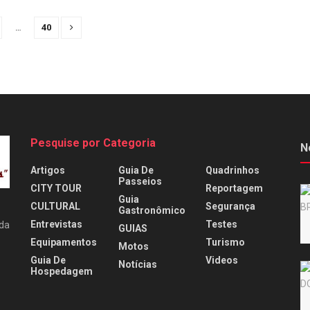
…
40
Pesquise por Categoria
N
Artigos
Guia De
Quadrinhos
Passeios
CITY TOUR
Reportagem
Guia
CULTURAL
Segurança
Gastronômico
Entrevistas
Testes
 da
GUIAS
Equipamentos
Turismo
Motos
Guia De
Videos
Notícias
Hospedagem