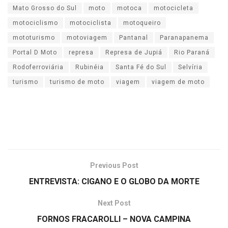
Mato Grosso do Sul
moto
motoca
motocicleta
motociclismo
motociclista
motoqueiro
mototurismo
motoviagem
Pantanal
Paranapanema
Portal D Moto
represa
Represa de Jupiá
Rio Paraná
Rodoferroviária
Rubinéia
Santa Fé do Sul
Selvíria
turismo
turismo de moto
viagem
viagem de moto
Previous Post
ENTREVISTA: CIGANO E O GLOBO DA MORTE
Next Post
FORNOS FRACAROLLI – NOVA CAMPINA