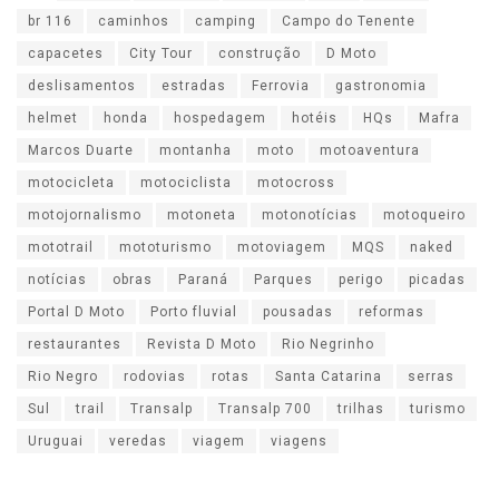
br 116
caminhos
camping
Campo do Tenente
capacetes
City Tour
construção
D Moto
deslisamentos
estradas
Ferrovia
gastronomia
helmet
honda
hospedagem
hotéis
HQs
Mafra
Marcos Duarte
montanha
moto
motoaventura
motocicleta
motociclista
motocross
motojornalismo
motoneta
motonotícias
motoqueiro
mototrail
mototurismo
motoviagem
MQS
naked
notícias
obras
Paraná
Parques
perigo
picadas
Portal D Moto
Porto fluvial
pousadas
reformas
restaurantes
Revista D Moto
Rio Negrinho
Rio Negro
rodovias
rotas
Santa Catarina
serras
Sul
trail
Transalp
Transalp 700
trilhas
turismo
Uruguai
veredas
viagem
viagens