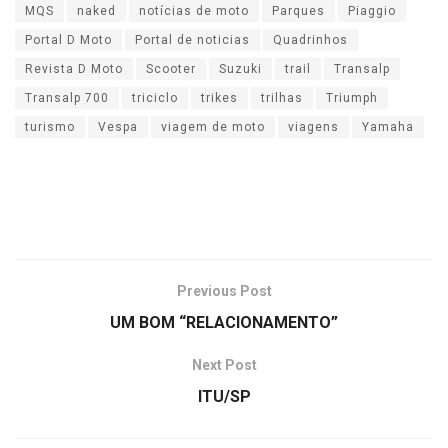
MQS
naked
notícias de moto
Parques
Piaggio
Portal D Moto
Portal de noticias
Quadrinhos
Revista D Moto
Scooter
Suzuki
trail
Transalp
Transalp 700
triciclo
trikes
trilhas
Triumph
turismo
Vespa
viagem de moto
viagens
Yamaha
Previous Post
UM BOM “RELACIONAMENTO”
Next Post
ITU/SP