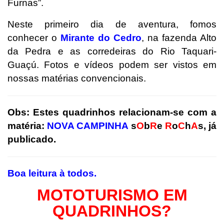
Furnas”.
Neste primeiro dia de aventura, fomos
conhecer o
Mirante do Cedro
, na fazenda Alto
da Pedra e as corredeiras do Rio Taquari-
Guaçú. Fotos e vídeos podem ser vistos em
nossas matérias convencionais.
Obs: Estes quadrinhos relacionam-se com a
matéria:
NOVA CAMPINHA
s
O
b
R
e
R
o
C
h
A
s
, já
publicado.
Boa leitura à todos.
MOTOTURISMO EM
QUADRINHOS?