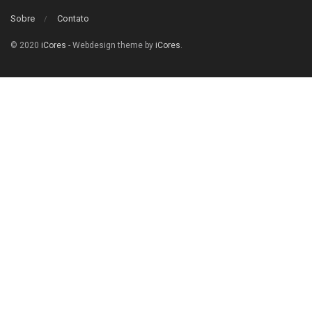
Sobre
Contato
© 2020
iCores
- Webdesign theme by
iCores
.