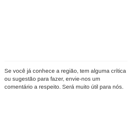
Se você já conhece a região, tem alguma crítica
ou sugestão para fazer, envie-nos um
comentário a respeito. Será muito útil para nós.
EDITORIAL
PORTAL AVENTURAS
é um veículo de comunicação
de aventureiros e aventuras de todos os tipos, no ar,