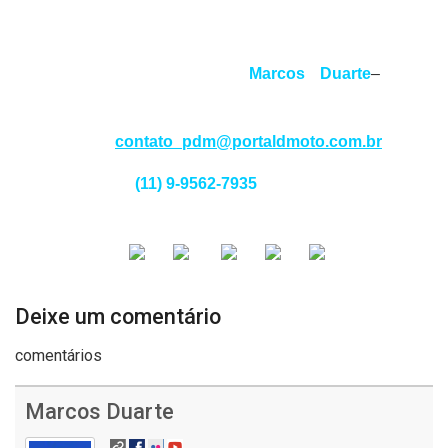
no mar e na terra, abordando os assuntos com
seriedade e profissionalismo.
Jornalista responsável:
Marcos Duarte
–
MTB
77539/SP
Contato:
contato_pdm@portaldmoto.com.br
Whats app:
(11) 9-9562-7935
ACESSE
TAMBÉM
Deixe um comentário
comentários
Marcos Duarte